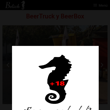
Menú
BeerTruck y BeerBox