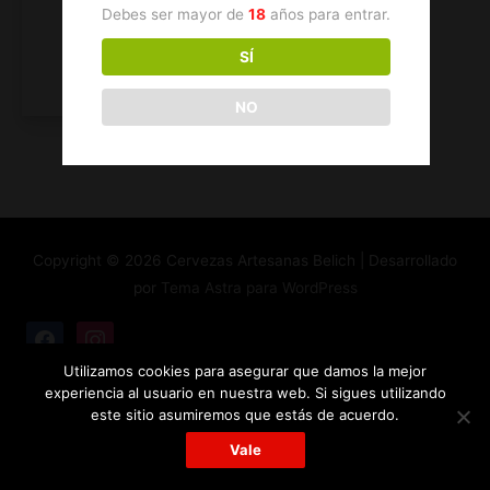
Debes ser mayor de
18
años para entrar.
28,00
€
SÍ
Leer más
NO
Copyright © 2026
Cervezas Artesanas Belich
| Desarrollado
por
Tema Astra para WordPress
facebook
instagram
Utilizamos cookies para asegurar que damos la mejor
experiencia al usuario en nuestra web. Si sigues utilizando
este sitio asumiremos que estás de acuerdo.
Vale