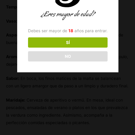
Temperatura recomendada consumo:
Desde 4-6º
¿Eres mayor de edad?
Vaso:
Copa flauta, vaso pilsen
Debes ser mayor de
18
años para entrar.
Aspecto:
Color dorado pajizo con espuma blanca y ligera de
SÍ
buena retención.
NO
Aroma:
En nariz, se combina el aroma a cereales con el lúpulo,
dejando un peculiar aroma.
Sabor:
En boca, los finos matices de la malta se balancean
con un ligero amargor que da paso a un limpio y duradero final.
Maridaje:
Cerveza de aperitivo o vermú. En mesa, ideal con
pescados, ensaladas de verano o platos en los que prevalezca
la verdura como ingrediente. Asimismo, acompaña a la
perfección comidas especiadas o picantes.